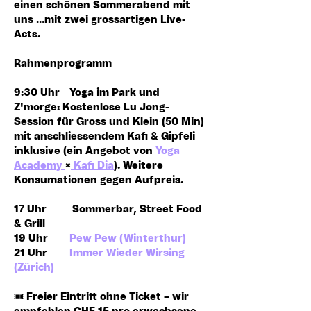
einen schönen Sommerabend mit 
uns ...mit zwei grossartigen Live-
Acts.
Rahmenprogramm
9:30 Uhr
  	Yoga im Park und 
Z'morge: Kostenlose Lu Jong-
Session für Gross und Klein (50 Min) 
mit anschliessendem Kafi & Gipfeli  
inklusive (ein Angebot von 
Yoga 
Academy 
×
 Kafi Dia
). Weitere 
Konsumationen gegen Aufpreis.
17 Uhr
 	 Sommerbar, Street Food 
& Grill
19 Uhr 	
Pew Pew (Winterthur)
21 Uhr
Immer Wieder Wirsing 
(Zürich)
🎟️ Freier Eintritt ohne Ticket – 
wir 