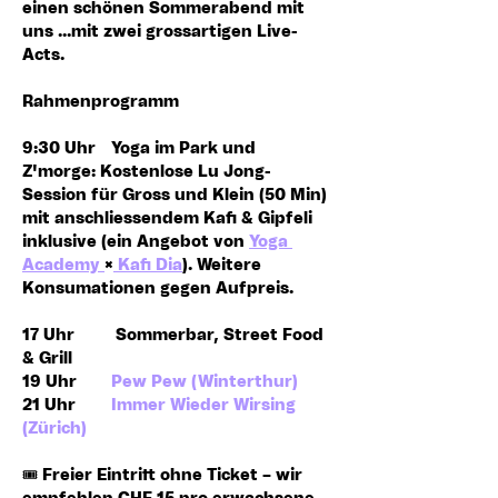
einen schönen Sommerabend mit 
uns ...mit zwei grossartigen Live-
Acts.
Rahmenprogramm
9:30 Uhr
  	Yoga im Park und 
Z'morge: Kostenlose Lu Jong-
Session für Gross und Klein (50 Min) 
mit anschliessendem Kafi & Gipfeli  
inklusive (ein Angebot von 
Yoga 
Academy 
×
 Kafi Dia
). Weitere 
Konsumationen gegen Aufpreis.
17 Uhr
 	 Sommerbar, Street Food 
& Grill
19 Uhr 	
Pew Pew (Winterthur)
21 Uhr
Immer Wieder Wirsing 
(Zürich)
🎟️ Freier Eintritt ohne Ticket – 
wir 