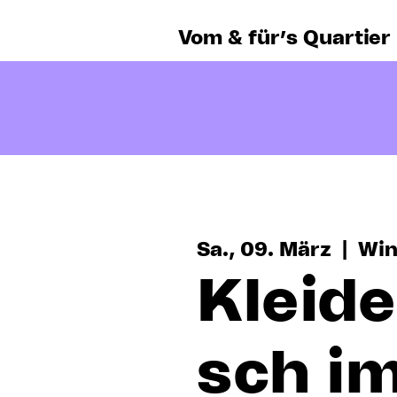
Vom & für’s Quartier
Sa., 09. März
  |  
Win
Kleid
sch i