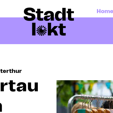
Hom
terthur
ertau
m