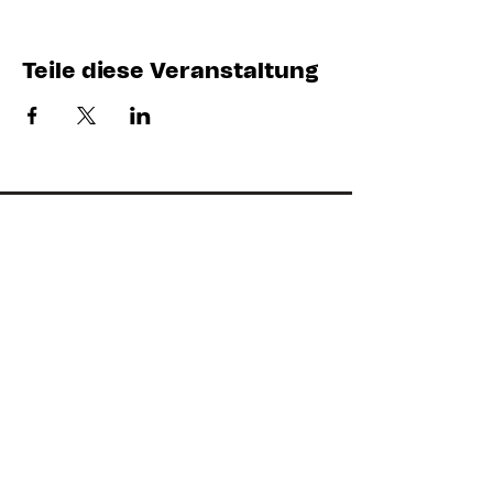
Teile diese Veranstaltung
Kontakt
Bist du neu in der Lokstadt und
hast Fragen? M
öchtest du dich
mit uns für ein belebtes und
freundliches Quartier einsetzen?
Kontaktiere Claudia per Mail:
ahoi@stadtlokt.ch