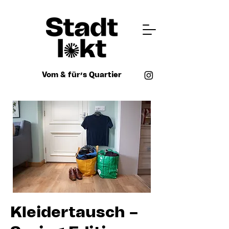
Vom & für’s Quartier
Kleidertausch –