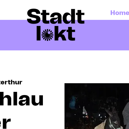
Hom
erthur
hlau
er