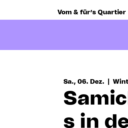
Vom & für’s Quartier
Sa., 06. Dez.
  |  
Wint
Samic
s in d