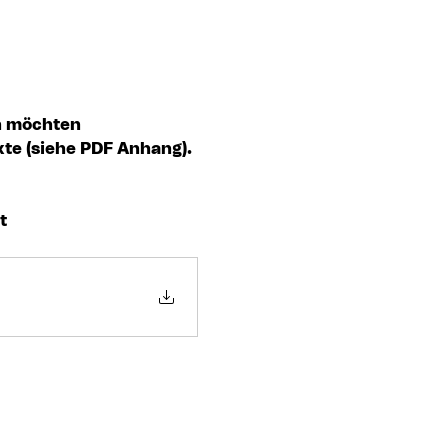
en möchten
xte (siehe PDF Anhang).
t