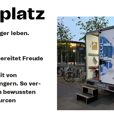
platz
ger leben.
ereitet Freude
it von
ngern. So ver-
em bewussten
urcen