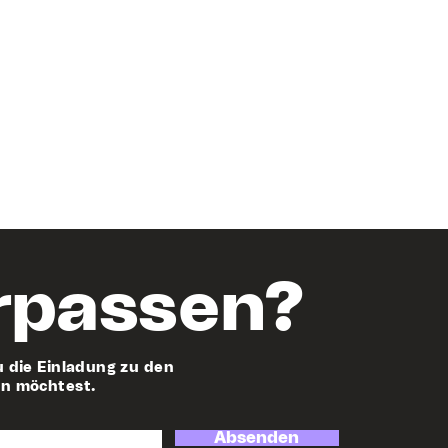
rpassen?
u die Einladung zu den
en möchtest.
Absenden