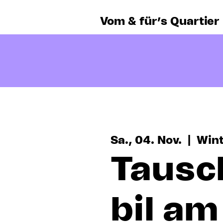
Vom & für’s Quartier
Sa., 04. Nov.
  |  
Wint
Taus
bil am