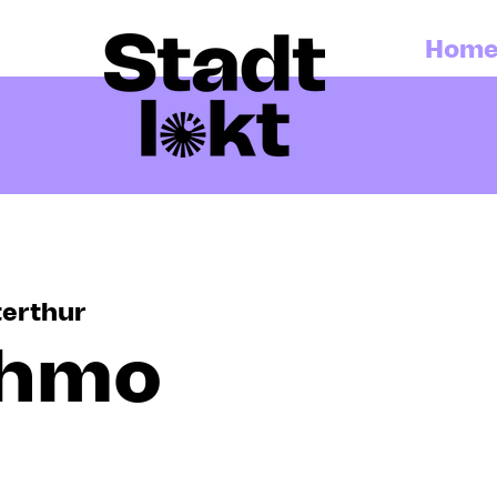
Hom
erthur
chmo